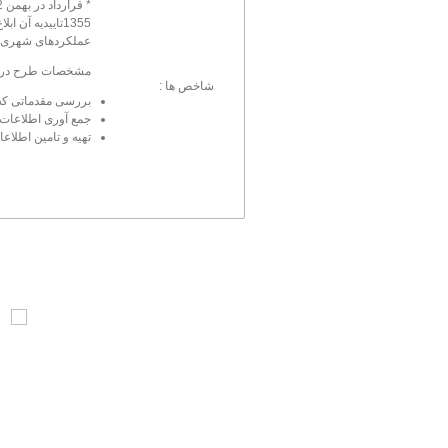
* قرارداد در بهمن
2
1355تاییدیه آ
عملکردهای شهری تا سال 1365 و ارائه پیشن
مشخصات طرح در برگ
شاخص ها :
بررسی مقدماتی که 
جمع آوری اطلاعات و
تهیه و تامین اطلاعا