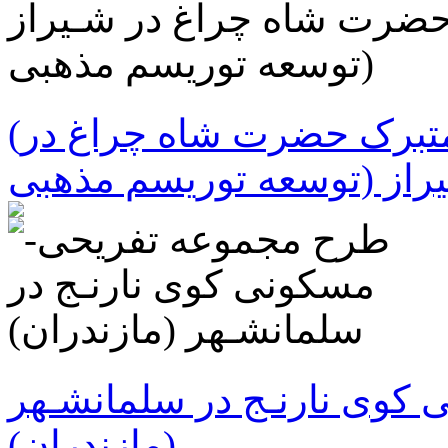
(طراحی و بهسازی بارگاه متبرک حضرت شاه چراغ در
راز (توسعه توریسم مذهبی
کوی نارنـج در سلمانشـهر
(مازندران)