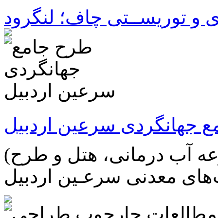
و توریســتی چاف؛ لنگرود
ع جهانگردی سرعین اردبیل
(توسعه گردشگری سلامت؛ مجموعه آب درمانی، هتل و طرح