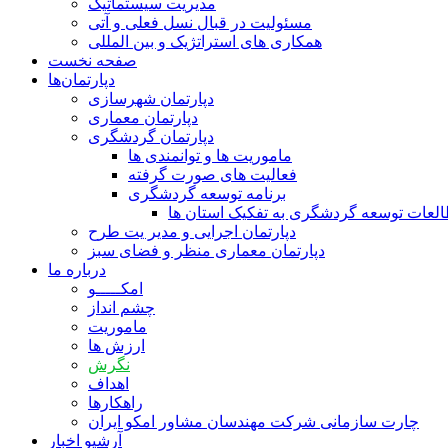
مدیریت سیستماتیک
مسئولیت در قبال نسل فعلی و آتی
همکاری‏ های استراتژیک و بین‏ المللی
صفحه نخست
دپارتمان‌ها
دپارتمان شهرسازی
دپارتمان معماری
دپارتمان گردشگری
ماموریت ها و توانمندی ها
فعالیت های صورت گرفته
برنامه توسعه گردشگری
لعات توسعه گردشگری به تفکیک استان ها
دپارتمان اجرایی و مدیر یت طرح
دپارتمان معماری منظر و فضای سبز
درباره ما
امکـــــو
چشم انداز
ماموریت
ارزش ها
نگرش
اهداف
راهکارها
چارت سازمانی شرکت مهندسان مشاور امکو ایران
آرشیو اخبار