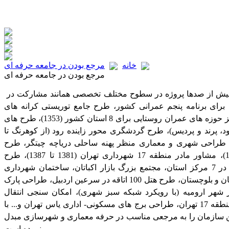
خانه
مرجع بودن در جامعه حرفه ای
مرجع بودن در جامعه حرفه ای
فعالیت مستمر و تخصصی امکو در بیش از صدها پروژه در سطوح مختلف تخصصی همانند مشارکت در
برای برنامه پنجم عمرانی کشور، طرح جامع توریستی کرانه های
دریای خزر (1345)، طرح توسعه مرکز حوزه های عمران روستایی برای 8 استان کشور (1353)، طرح های
د، پرند و پردیس)، طرح گردشگری محور زاینده رود (از کوهرنگ تا
 طراحی شهری و معماری منظر پهنه ساحلی دریاچه چیتگر، طرح
راهبردی و ساختاری شهر قم (1382)، مشاور مادر منطقه 17 شهرداری تهران (1381 تا 1387)، طرح
معماری شهرک های آزمایش راهور در 7 مرکز استان، مجتمع بزرگ بازار اکباتان، ساختمان شهرداری
کلانشهر شیراز، طرح دانشگاه سیستان و بلوچستان، طرح هتل 100 اتاقه در سرعین اردبیل، طراحی پارک
هر ارومیه (با رویکرد شبکه سبز شهری)، امکان سنجی انتقال
خطوط حمل و نقل ریلی در سطح منطقه 17 تهران، طراحی برج های مسکونی- اداری یاس تهران و... با
ن سازمان را به مرجعی مناسب در حرفه معماری و شهرسازی مبدل
نموده است.