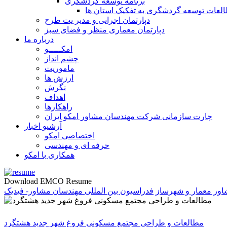
برنامه توسعه گردشگری
لعات توسعه گردشگری به تفکیک استان ها
دپارتمان اجرایی و مدیر یت طرح
دپارتمان معماری منظر و فضای سبز
درباره ما
امکـــــو
چشم انداز
ماموریت
ارزش ها
نگرش
اهداف
راهکارها
چارت سازمانی شرکت مهندسان مشاور امکو ایران
آرشیو اخبار
اختصاصی امکو
حرفه ای و مهندسی
همکاری با امکو
Download EMCO Resume
ور معمار و شهرساز
فدراسیون بین المللی مهندسان مشاور- فیدیک
مطالعات و طراحی مجتمع مسکونی فروغ شهر جدید هشتگرد