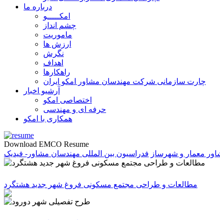
درباره ما
امکـــــو
چشم انداز
ماموریت
ارزش ها
نگرش
اهداف
راهکارها
چارت سازمانی شرکت مهندسان مشاور امکو ایران
آرشیو اخبار
اختصاصی امکو
حرفه ای و مهندسی
همکاری با امکو
Download EMCO Resume
ور معمار و شهرساز
فدراسیون بین المللی مهندسان مشاور- فیدیک
مطالعات و طراحی مجتمع مسکونی فروغ شهر جدید هشتگرد