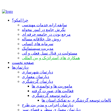
چرا امکو؟
سابقه ارایه خدمات مهندسی
نگرش جامع در امور محوله
مرجع بودن در جامعه حرفه ای
روش حل خلاقانه مساله
سرمایه‏ های انسانی
مدیریت سیستماتیک
مسئولیت در قبال نسل فعلی و آتی
همکاری‏ های استراتژیک و بین‏ المللی
صفحه نخست
دپارتمان‌ها
دپارتمان شهرسازی
دپارتمان معماری
دپارتمان گردشگری
ماموریت ها و توانمندی ها
فعالیت های صورت گرفته
برنامه توسعه گردشگری
لعات توسعه گردشگری به تفکیک استان ها
دپارتمان اجرایی و مدیر یت طرح
دپارتمان معماری منظر و فضای سبز