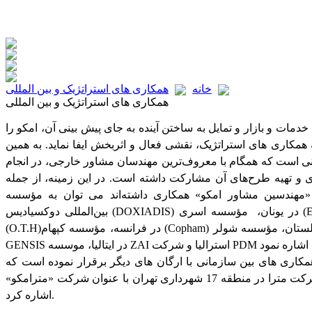
خانه
همکاری‏ های استراتژیک و بین‏ المللی
همکاری‏ های استراتژیک و بین‏ المللی
مات و بازار و تمایل به ساختن آینده به جای پیش‏ بینی آن، امکو را
ه‏ همکاری‏ های استراتژیک، نقشی فعال و اثربخش ایفا نماید. به همین
نی است که همگام با معروف‌ترین مهندسان مشاور خارجی، در انجام
و تهیه طرح‌های آن مشارکت داشته‌ است. در این زمینه، از جمله
هندسین مشاور امکو» همکاری داشته‌اند می توان به مؤسسه
بین‌المللی دوکسیادیس (DOXIADIS) در یونان، مؤسسه اسری (E.S.R.I) در آمریکا، مؤسسه او.تی.اچ
(O.T.H)در فرانسه، مؤسسه کپهام (Copham) در انگلستان، مؤسسه شولر (Schuleter) در آلمان، شرکت
اری های بین سازمانی با ارگان های دیگر برقرار نموده است که
برای نمونه می توان به همکاری با شرکت مترا در منطقه 17 شهرداری تهران با عنوان شرکت «مترامکو»
اشاره کرد.