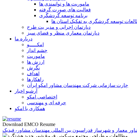
ماموریت ها و توانمندی ها
فعالیت های صورت گرفته
برنامه توسعه گردشگری
لعات توسعه گردشگری به تفکیک استان ها
دپارتمان اجرایی و مدیر یت طرح
دپارتمان معماری منظر و فضای سبز
درباره ما
امکـــــو
چشم انداز
ماموریت
ارزش ها
نگرش
اهداف
راهکارها
چارت سازمانی شرکت مهندسان مشاور امکو ایران
آرشیو اخبار
اختصاصی امکو
حرفه ای و مهندسی
همکاری با امکو
Download EMCO Resume
ور معمار و شهرساز
فدراسیون بین المللی مهندسان مشاور- فیدیک